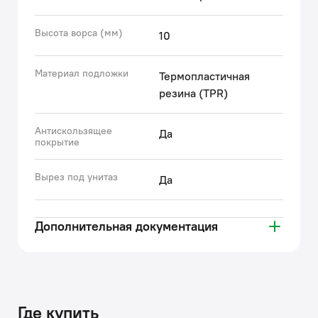
Гарантия на текстильные аксессуары IDDIS® – 1 год.
Высота ворса (мм)
10
(с) Авторский текст, июнь 2023 г.
Материал подложки
Термопластичная
резина (TPR)
Антискользящее
Да
покрытие
Вырез под унитаз
Да
Дополнительная документация
Где купить