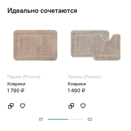
Идеально сочетаются
Промо (Promo)
Промо (Promo)
П
Коврики
Коврики
К
1 790 ₽
1 490 ₽
01
02