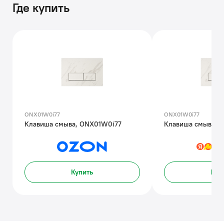
Где купить
ONX01W0i77
ONX01W0i77
Клавиша смыва, ONX01W0i77
Клавиша смыва, 
Купить
Куп