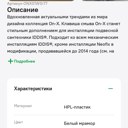
Артикул
·
ONX01W0i77
Описание
Вдохновленная актуальными трендами из мира
дизайна коллекция On-X. Клавиша смыва On-X станет
стильным дополнением для инсталляции подвесной
сантехники IDDIS®. Подходит ко всем механическим
инсталляциям IDDIS®, кроме инсталляции Neofix в
модификации, продававшейся до 2014 года (см. на
фото). Покрытие клавиши воспроизводит структуру
Подробнее
натурального камня – узор на каждом продукте
уникален. Рисунок светлого оттенка будет особенно
удачно смотреться в пространствах, выполненных в
классических стилях. Модель представлена в двух
Характеристики
цветовых решениях.
• Клавиша смыва IDDIS® изготовлена из
современного композитного HPL-пластика, что
Материал
HPL-пластик
делает ее прочной и долговечной. Благодаря
низкопористой структуре материал экологичен и
Цвет
Белый мрамор
гигиеничен.