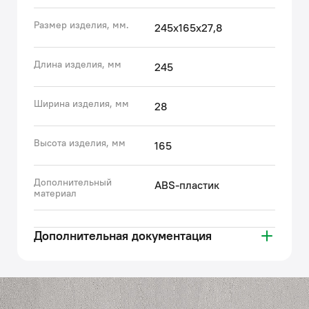
• Клавиша смыва IDDIS® прослужит дольше
Размер изделия, мм.
245x165x27,8
благодаря прочному и износостойкому пластику и
надежному креплению рамки на шурупы.
• Технология двухрежимного смыва (малым или
Длина изделия, мм
245
большим объемом) обеспечивает ощутимую
экономию потребления воды.
Ширина изделия, мм
28
• Гарантия на все клавиши IDDIS® – 3 года.
(с) Авторский текст, апрель 2022 г.
Высота изделия, мм
165
Дополнительный
ABS-пластик
материал
Дополнительная документация