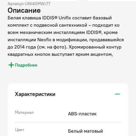
Артикул
·
UNI40MWi77
Описание
Белая клавиша IDDIS® Unifix составит базовый
комплект с подвесной сантехникой – подходит ко
всем механическим инсталляциям IDDIS®, кроме
инсталляции Neofix в модификации, продававшейся
до 2014 года (см. на фото). Хромированный контур
квадратных кнопок выступает ярким акцентом,
превращая функциональный продукт в стильный
Подробнее
аксессуар. Плоская и эстетичная клавиша смыва
займет пространство размером не более
ежедневника (24,5 на 16,5 см). Она легко
монтируется и снимается для удобного доступа к
Характеристики
крану открытия-закрытия воды и обслуживания
арматуры. Модель представлена в нескольких
цветовых решениях.
Материал
ABS-пластик
• На матовой поверхности клавиши IDDIS® не
остаются следы пальцев, что значительно упрощает
Цвет
Белый матовый
уборку.