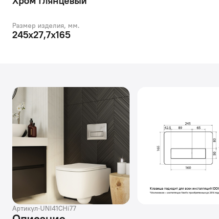
Хром глянцевый
Размер изделия, мм.
245х27,7х165
Артикул
·
UNI41CHi77
Описание