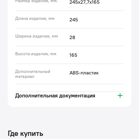
Размер изделия, мм.
245х27,7х165
благодаря прочному и износостойкому пластику и
надежному креплению рамки на шурупы.
• Технология двухрежимного смыва (малым или
Длина изделия, мм
245
большим объемом) обеспечивает ощутимую
экономию потребления воды.
Ширина изделия, мм
28
• Гарантия на все клавиши IDDIS® – 3 года.
(с) Авторский текст, апрель 2022 г.
Высота изделия, мм
165
Дополнительный
ABS-пластик
материал
Дополнительная документация
Где купить