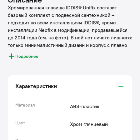
Хромированная клавиша IDDIS® Unifix составит
базовый комплект с подвесной сантехникой –
подходит ко всем инсталляциям IDDIS®, кроме
инсталляции Neofix в модификации, продававшейся
до 2014 года (см. на фото). В ней нет ничего лишнего:
только минималистичный дизайн и корпус с плавно
скругленными углами. Плоская и эстетичная клавиша
Подробнее
смыва займет пространство размером не более
ежедневника (24,5 на 16,5 см). Она легко
монтируется и снимается для удобного доступа к
крану открытия-закрытия воды и обслуживания
Характеристики
арматуры. Модель представлена в нескольких
цветовых решениях.
• Хромированное покрытие клавиши смыва IDDIS®
Материал
ABS-пластик
устойчиво к появлению царапин и потускнению. На
протяжении многих лет она будет выглядеть как
Цвет
Хром глянцевый
новая.
• Клавиша смыва IDDIS® прослужит дольше