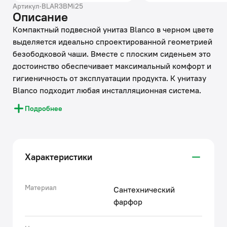
Артикул
·
BLAR3BMi25
Описание
Компактный подвесной унитаз Blanco в черном цвете
выделяется идеально спроектированной геометрией
безободковой чаши. Вместе с плоским сиденьем это
достоинство обеспечивает максимальный комфорт и
гигиеничность от эксплуатации продукта. К унитазу
Blanco подходит любая инсталляционная система.
Оптимальный выбор – инсталляции IDDIS® (арт.
Подробнее
NEO0000I32 и арт. PRO0000i32). Сантехника черного
цвета – модный тренд, способный сделать интерьер
туалетной или ванной комнаты невероятно стильным
и современным.
Характеристики
• Черное сиденье IDDIS® из матового дюропласта
внешне напоминает керамику. Благодаря своим
конструктивным особенностям изделие устойчиво к
Материал
Сантехнический
царапинам, его легче поддерживать в чистоте.
фарфор
• На время уборки сиденье легко снимается с чаши и
без труда устанавливается обратно.