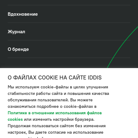
Вдохновение
Журнал
О бренде
© 2026. IDDIS
О ФАЙЛАХ COOKIE НА САЙТЕ IDDIS
Мы используем cookie-файлы в целях улучшения
Политика в отношении использования файлов cookies
стабильности работы сайта и повышения качества
обслуживания пользователей. Вы можете
Политика обработки ПДн
ознакомиться подробнее о cookie-файлах в
Политика в области управления цепочкой поставки
Политике в отношении использования файлов
cookies
или изменить настройки браузера.
по системе "НСЛС"
Продолжая пользоваться сайтом без изменения
Производитель оставляет за собой право в любой момент
настроек, Вы даете согласие на использование
вносить изменения в комплектацию, дизайн и характеристики