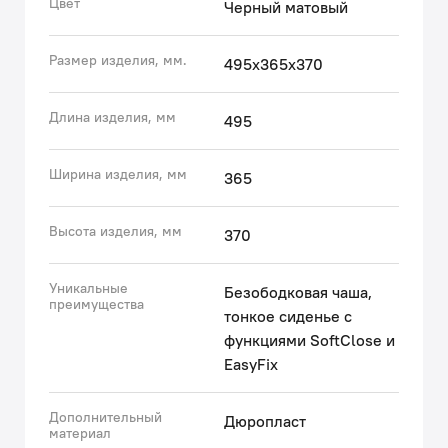
Цвет
Черный матовый
• За счет минимального водопоглощения санитарный
фарфор IDDIS® не впитывает грязь и запахи.
Размер изделия, мм.
495х365х370
• Гарантия на унитазы IDDIS® – 25 лет.
(с) Авторский текст, январь 2022 г.
Длина изделия, мм
495
Ширина изделия, мм
365
Высота изделия, мм
370
Уникальные
Безободковая чаша,
преимущества
тонкое сиденье с
функциями SoftClose и
EasyFix
Дополнительный
Дюропласт
материал