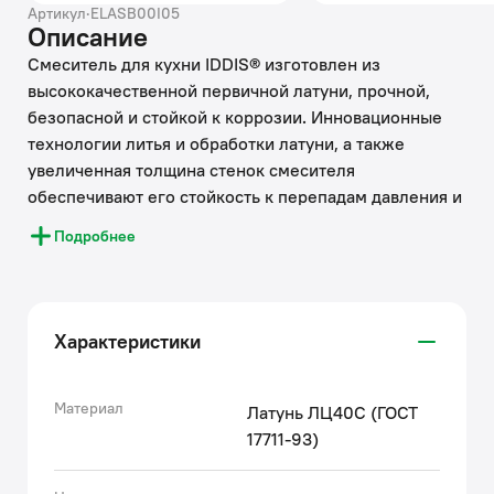
Артикул
·
ELASB00I05
Описание
Смеситель для кухни IDDIS® изготовлен из
высококачественной первичной латуни, прочной,
безопасной и стойкой к коррозии. Инновационные
технологии литья и обработки латуни, а также
увеличенная толщина стенок смесителя
обеспечивают его стойкость к перепадам давления и
температур.
Подробнее
Увеличенное никель-хромовое покрытие полностью
соответствует европейским стандартам качества,
обеспечивает его стойкость и зеркальный блеск в
течение всего срока службы изделия.
Характеристики
Благодаря гладкой внутренней поверхности
смесителя, рассекателям в водозапорных
механизмах и аэратору он имеет минимальный
Материал
Латунь ЛЦ40C (ГОСТ
уровень шума.
17711-93)
Гарантия на смесители IDDIS® – 10 лет.