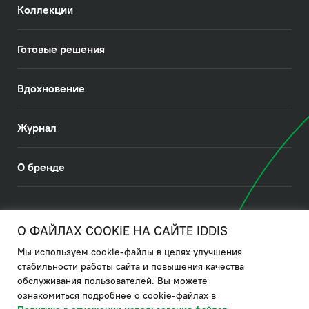
Коллекции
Готовые решения
Вдохновение
Журнал
О бренде
© 2026. IDDIS
О ФАЙЛАХ COOKIE НА САЙТЕ IDDIS
Мы используем cookie-файлы в целях улучшения
Политика в отношении использования файлов cookies
стабильности работы сайта и повышения качества
обслуживания пользователей. Вы можете
Политика обработки ПДн
ознакомиться подробнее о cookie-файлах в
Политика в области управления цепочкой поставки