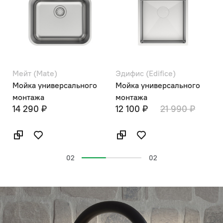
Мейт (Mate)
Эдифис (Edifice)
а
Мойка универсального
Мойка универсального
монтажа
монтажа
14 290 ₽
12 100 ₽
21 990 ₽
02
02