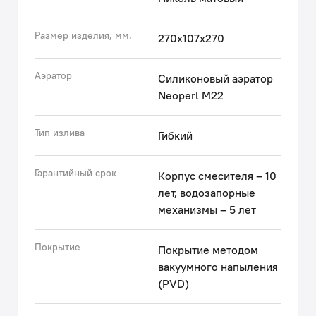
• Смеситель прослужит долго благодаря корпусу из
прочной латуни.
Размер изделия, мм.
270x107x270
• Силиконовый аэратор Neoperl® – для ровного и
мягкого потока воды без брызг.
• Цвет смесителя отличается от оттенка стальной
Аэратор
Силиконовый аэратор
сатиновой мойки.
Neoperl M22
Гарантия на смесители IDDIS® – 10 лет.
Тип излива
Гибкий
(с) Авторский текст, декабрь 2021 г.
Гарантийный срок
Корпус смесителя – 10
лет, водозапорные
механизмы – 5 лет
Покрытие
Покрытие методом
вакуумного напыления
(PVD)