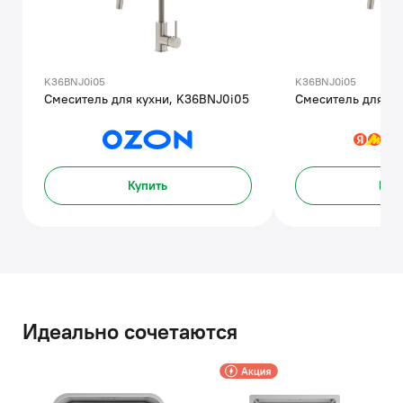
K36BNJ0i05
K36BNJ0i05
Смеситель для кухни, K36BNJ0i05
Смеситель для ку
Купить
Куп
Идеально сочетаются