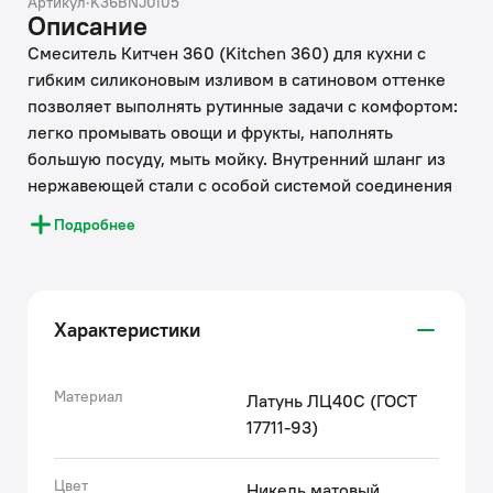
Артикул
·
K36BNJ0i05
Описание
Смеситель Китчен 360 (Kitchen 360) для кухни с
гибким силиконовым изливом в сатиновом оттенке
позволяет выполнять рутинные задачи с комфортом:
легко промывать овощи и фрукты, наполнять
большую посуду, мыть мойку. Внутренний шланг из
нержавеющей стали с особой системой соединения
звеньев делает излив гибким и прочным, хорошо
Подробнее
держит форму, не деформируясь со временем.
• Плавный ход ручки и точность регулировки
температуры и напора воды — за счет качественного
Характеристики
керамического картриджа. Угол открывания ручки –
90 градусов, на себя; может отличаться в
зависимости от партии.
Материал
Латунь ЛЦ40C (ГОСТ
• Приятный на ощупь излив из прочного эластичного
17711-93)
силикона легко очищается от загрязнений, ржавчины
и извести.
Цвет
Никель матовый