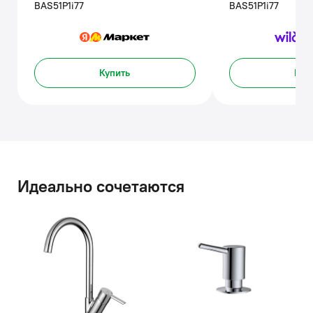
BAS51P1i77
BAS51P1i77
Купить
Куп
Идеально сочетаются