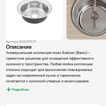
Артикул
·
BAS51P1i77
Описание
Универсальная коллекция моек Бэйсик (Basic) –
грамотное решение для оснащения эффективного
кухонного пространства. Любая мойка коллекции
отлично подходит для выполнения повседневных
задач на современной кухне и гармонично
сочетается с кухонной утварью и аксессуарами.
Круглая модель диаметром 510 мм составит
Подробнее
комплект с гарнитурами и тумбами шириной от 55
см. Мойка Бэйсик (Basic) с полированной
поверхностью проходит несколько этапов обработки,