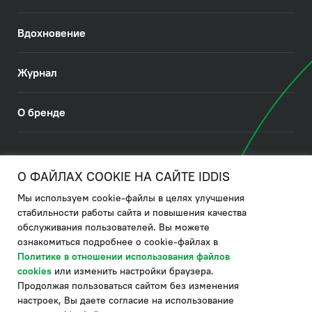
Вдохновение
Журнал
О бренде
© 2026. IDDIS
О ФАЙЛАХ COOKIE НА САЙТЕ IDDIS
Мы используем cookie-файлы в целях улучшения
Политика в отношении использования файлов cookies
стабильности работы сайта и повышения качества
обслуживания пользователей. Вы можете
Политика обработки ПДн
ознакомиться подробнее о cookie-файлах в
Политика в области управления цепочкой поставки
Политике в отношении использования файлов
cookies
или изменить настройки браузера.
по системе "НСЛС"
Продолжая пользоваться сайтом без изменения
Производитель оставляет за собой право в любой момент
настроек, Вы даете согласие на использование
вносить изменения в комплектацию, дизайн и характеристики