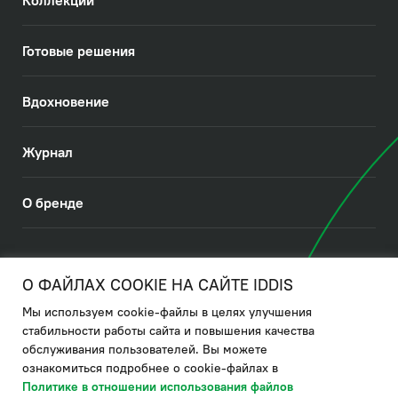
Готовые решения
Вдохновение
Журнал
О бренде
© 2026. IDDIS
О ФАЙЛАХ COOKIE НА САЙТЕ IDDIS
Мы используем cookie-файлы в целях улучшения
Политика в отношении использования файлов cookies
стабильности работы сайта и повышения качества
обслуживания пользователей. Вы можете
Политика обработки ПДн
ознакомиться подробнее о cookie-файлах в
Политика в области управления цепочкой поставки
Политике в отношении использования файлов