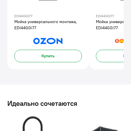
EDI44G0i77
EDI44G0i77
Мойка универсального монтажа,
Мойка универсаль
EDI44G0i77
EDI44G0i77
Купить
Куп
Идеально сочетаются