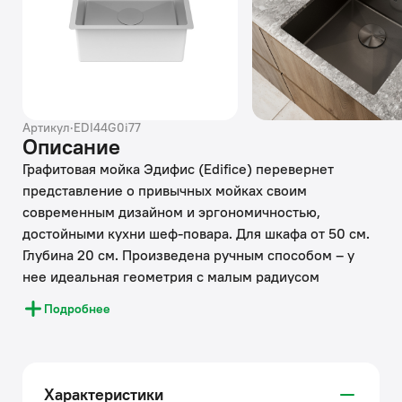
Артикул
·
EDI44G0i77
Описание
Графитовая мойка Эдифис (Edifice) перевернет
представление о привычных мойках своим
современным дизайном и эргономичностью,
достойными кухни шеф-повара. Для шкафа от 50 см.
Глубина 20 см. Произведена ручным способом – у
нее идеальная геометрия с малым радиусом
скругления углов, что увеличивает рабочее
Подробнее
пространство: удобно мыть много посуды, крупные
предметы. Декоративная накладка на сливное
отверстие – придает аккуратный вид, не блокируя
смыв.
Характеристики