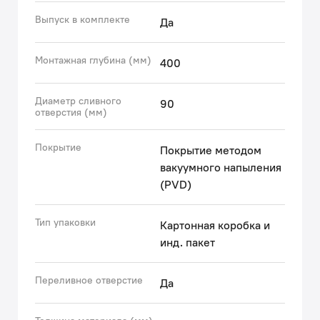
дозатором SDIGM01i59 и коландером KOL23GMi59 в
Выпуск в комплекте
Да
тон мойки.
Гарантия на мойку – 10 лет, на выпуск и сифон – 1 год.
Монтажная глубина (мм)
400
* В зависимости от партии внешний вид мойки и ее
комплектация могут незначительно отличаться.
Диаметр сливного
90
отверстия (мм)
(с) Авторский текст, декабрь 2025 г.
Покрытие
Покрытие методом
вакуумного напыления
(PVD)
Тип упаковки
Картонная коробка и
инд. пакет
Переливное отверстие
Да