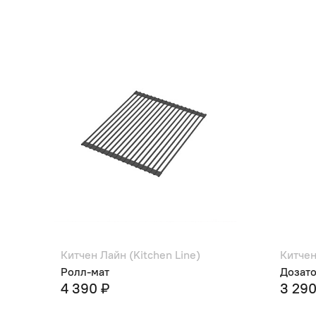
Китчен Лайн (Kitchen Line)
Китчен
Ролл-мат
Дозат
4 390 ₽
3 290