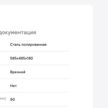
ки от протечек. Сифон приобретается отдельно.
антия на мойку Strit – 15 лет, на крепления – 1 год.
 Авторский текст, апрель 2022 г.
документация
Сталь полированная
585х485х180
Врезной
Нет
(мм)
90