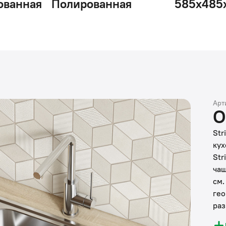
ованная
Полированная
585х485
Арт
О
Str
кух
Str
чаш
см.
гео
раз
Мой