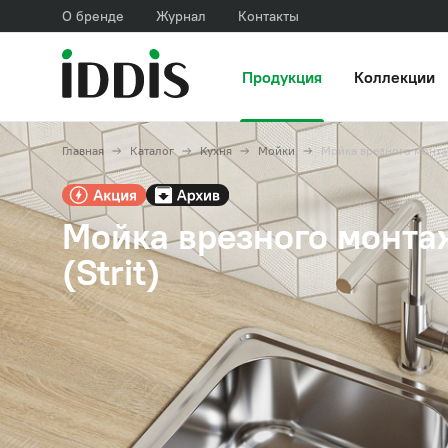
О бренде
Журнал
Контакты
Продукция
Коллекции
Главная
Каталог
Кухня
Мойки
Мойка врезного монт
Мойка врезного монта
(Strit)