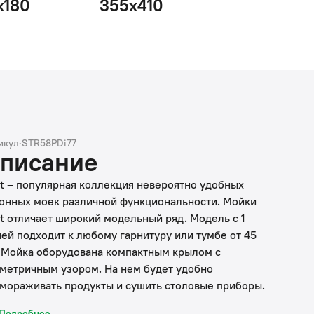
х180
355х410
икул
·
STR58PDi77
писание
it – популярная коллекция невероятно удобных
онных моек различной функциональности. Мойки
it отличает широкий модельный ряд. Модель с 1
ей подходит к любому гарнитуру или тумбе от 45
 Мойка оборудована компактным крылом с
метричным узором. На нем будет удобно
мораживать продукты и сушить столовые приборы.
ка Strit с полированной поверхностью проходит
Подробнее