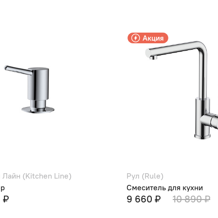
 Лайн (Kitchen Line)
Рул (Rule)
ор
Смеситель для кухни
 ₽
9 660 ₽
10 890 ₽