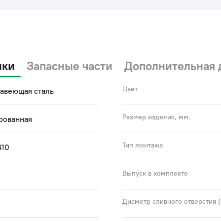
мой
Гар
(с)
ики
Запасные части
Дополнительная 
Цвет
авеющая сталь
Размер изделия, мм.
рованная
Тип монтажа
410
Выпуск в комплекте
Диаметр сливного отверстия 