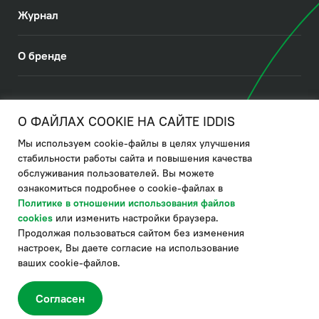
Журнал
О бренде
© 2026. IDDIS
О ФАЙЛАХ COOKIE НА САЙТЕ IDDIS
Мы используем cookie-файлы в целях улучшения
Политика в отношении использования файлов cookies
стабильности работы сайта и повышения качества
обслуживания пользователей. Вы можете
Политика обработки ПДн
ознакомиться подробнее о cookie-файлах в
Политика в области управления цепочкой поставки
Политике в отношении использования файлов
cookies
или изменить настройки браузера.
по системе "НСЛС"
Продолжая пользоваться сайтом без изменения
Производитель оставляет за собой право в любой момент
настроек, Вы даете согласие на использование
вносить изменения в комплектацию, дизайн и характеристики
товара, не ухудшающие его качество.
ваших cookie-файлов.
®
Актуальная информация о продукции IDDIS
– на сайте бренда
www.iddis.ru.
Согласен