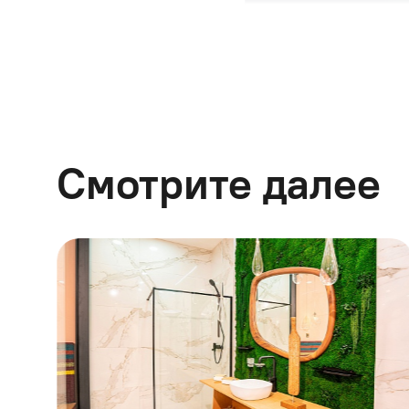
На что вы обращает
С недавних пор асс
Смотрите далее
более строгая прямо
яркая красная? Все 
Приходя в магазин,
характеристики. И 
выбору. Серьезные 
каждый производите
авторская работа на