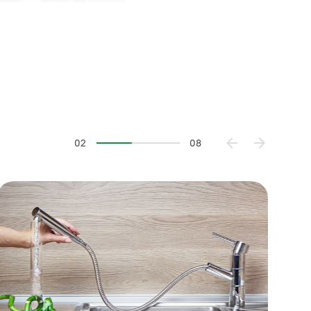
вет, материал?
овальная форма,
я, кремовая или
02
08
цениваем
к ошибочному
егодня почти
ксклюзивная