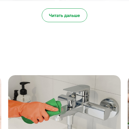
Читать дальше
е внимание при выборе ванны? Форма, габариты, ц
ортимент ванн серьезно расширился. Привычная 
угольная, круглая или угловая, классическая бела
это дело возможностей и вкуса.
 мы смотрим в первую очередь на дизайн. После о
именно эта последовательность может привести 
различия в классических формах найти сложно, с
ль выпускает схожий ассортимент, если это не э
 заказ или не ограниченная серия.