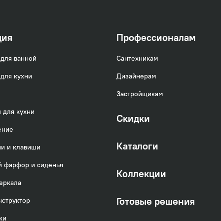
ция
Профессионалам
для ванной
Сантехникам
для кухни
Дизайнерам
Застройщикам
 для кухни
Скидки
актеристики чаще всего обращается меньше вним
ение
арантия надежности изделия. Многие не знают, чт
Каталоги
и и клавиши
 фарфор и сиденья
— каркас или ножки.
Коллекции
еркала
ли боковую панель.
Готовые решения
нструктор
 которые во многом повлияют на то, как долго пр
ки