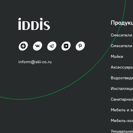
Продук
Смесители 
Смесители 
Мойки
inform@skl-co.ru
Аксессуары
На технические хар
Водоотвед
этот показатель — г
Инсталляци
мы приобретаем:
Санитарный
Опору для ванны 
Слив-перелив.
Мебель и з
Фронтальную и/и
Мебель-ко
Это комплектующие,
Умывальни