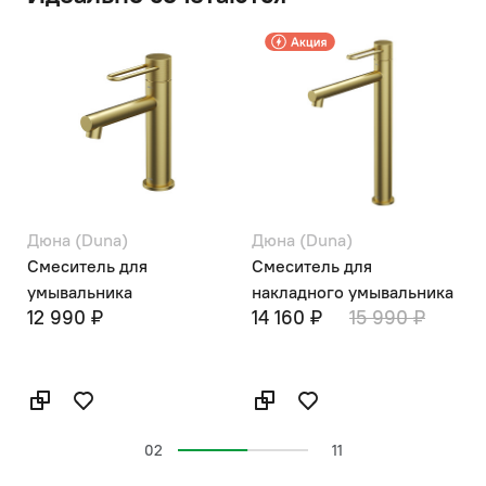
Дюна (Duna)
Дюна (Duna)
Д
Смеситель для
Смеситель для
С
умывальника
накладного умывальника
м
12 990 ₽
14 160 ₽
15 990 ₽
г
1
02
11