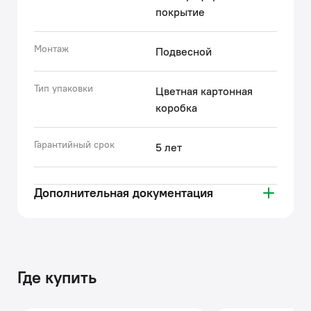
чтобы вы были уверены в надежности и высоком
покрытие
качестве нашей продукции.
(с) Авторский текст, июль 2021 г.
Монтаж
Подвесной
Тип упаковки
Цветная картонная
коробка
Гарантийный срок
5 лет
Дополнительная документация
Где купить