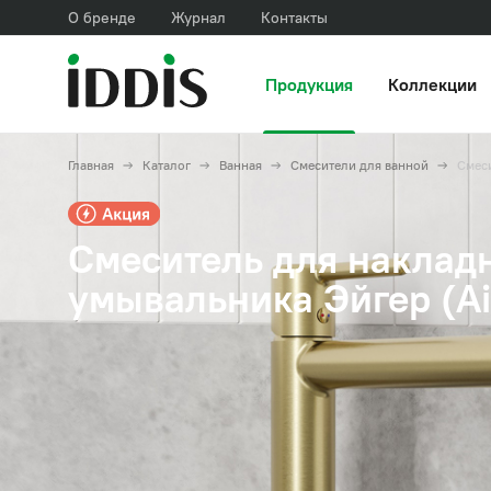
О бренде
Журнал
Контакты
Продукция
Коллекции
Главная
Каталог
Ванная
Смесители для ванной
Смес
Смеситель для наклад
умывальника Эйгер (Ai