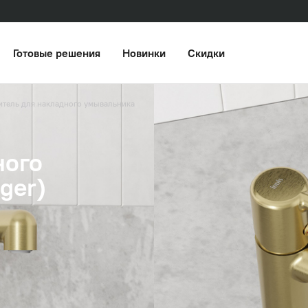
Готовые решения
Новинки
Скидки
итель для накладного умывальника
ного
ger)