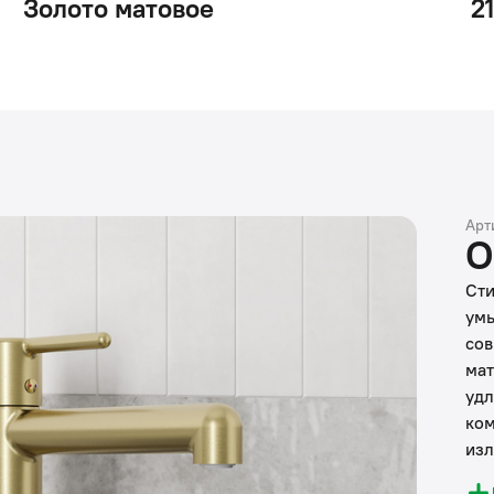
Золото матовое
2
Арт
О
Сти
умы
сов
мат
удл
ком
изл