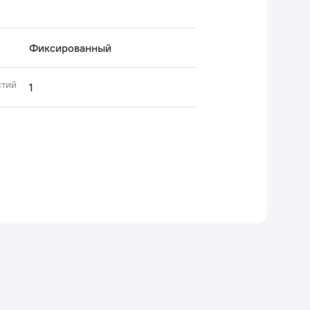
Фиксированный
стий
1