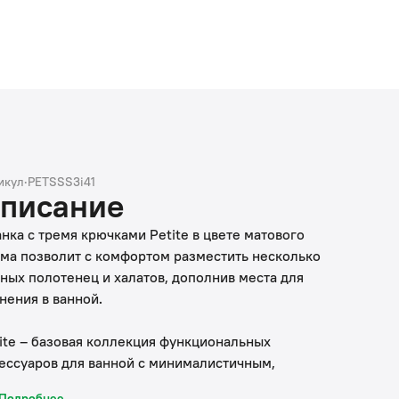
икул
·
PETSSS3i41
писание
нка с тремя крючками Petite в цвете матового
ма позволит с комфортом разместить несколько
ных полотенец и халатов, дополнив места для
нения в ванной.
ite – базовая коллекция функциональных
ессуаров для ванной с минималистичным,
койным дизайном и округлыми формами, что
Подробнее