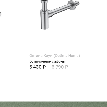
Оптима Хоум (Optima Home)
С
Бутылочные сифоны
В
5 430 ₽
6 790 ₽
2