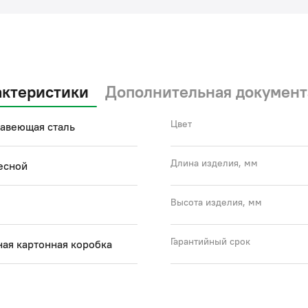
и а
Гар
(с)
актеристики
Дополнительная документ
Цвет
авеющая сталь
Длина изделия, мм
есной
Высота изделия, мм
Гарантийный срок
ая картонная коробка