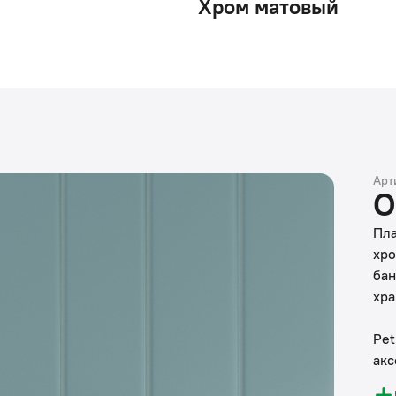
Хром матовый
Арт
О
Пла
хро
бан
хра
Pet
акс
спо