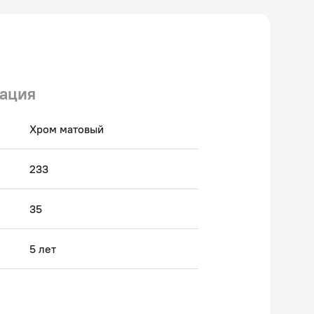
ккуратный внешний вид.
антия на аксессуары для ванной IDDIS® – 5 лет.
 Авторский текст, август 2025 г.
ация
Хром матовый
233
35
5 лет