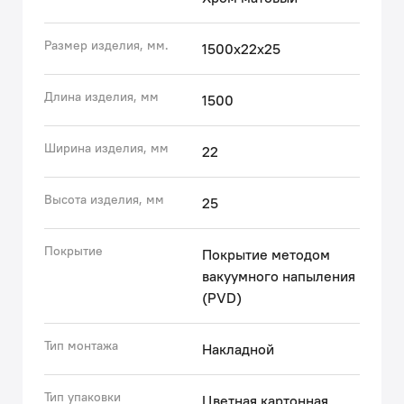
уплотнительного кольца на конической гайке.
• Просто ухаживать: протирать салфеткой, можно с
Размер изделия, мм.
1500х22x25
мягким моющим средством.
Гарантия на душевые аксессуары IDDIS® – 3 года.
Длина изделия, мм
1500
(с) Авторский текст, сентябрь 2023 г.
Ширина изделия, мм
22
Высота изделия, мм
25
Покрытие
Покрытие методом
вакуумного напыления
(PVD)
Тип монтажа
Накладной
Тип упаковки
Цветная картонная