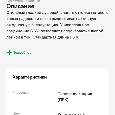
Артикул
·
04P15BCi19
Описание
Стильный гладкий душевой шланг в оттенке матового
хрома надежен и легко выдерживает активную
ежедневную эксплуатацию. Универсальное
соединение G ½” позволяет использовать с любой
лейкой в тон. Стандартная длина 1,5 м.
• Из гладкого ПВХ, не поцарапает деликатную
Подробнее
поверхность акриловых ванн и поддонов.
• Эластичный внутренний шланг из современного
полимерного материала прочный, выдерживает
растяжение и температурные перепады, не склонен
Характеристики
к пересыханию и растрескиванию.
• Специальное шарнирное соединение защищает
шланг от перекручивания и обеспечивает
Материал
Поливинилхлорид
комфортное использование. Можно не бояться
(ПВХ)
изгибов и заломов.
• Надежно сидит в держателе за счет резинового
Цвет
Хром матовый