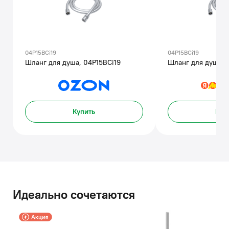
04P15BCi19
04P15BCi19
Шланг для душа, 04P15BCi19
Шланг для душа, 
Купить
Куп
Идеально сочетаются