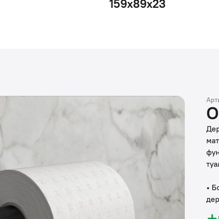
159х89х23
Арт
О
Дер
мат
фун
туа
• Б
дер
• Д