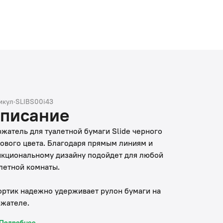
икул
·
SLIBS00i43
писание
жатель для туалетной бумаги Slide черного
ового цвета. Благодаря прямым линиям и
кциональному дизайну подойдет для любой
летной комнаты.
ортик надежно удерживает рулон бумаги на
жателе.
ержатель удобен в установке, монтаж не требует
Подробнее