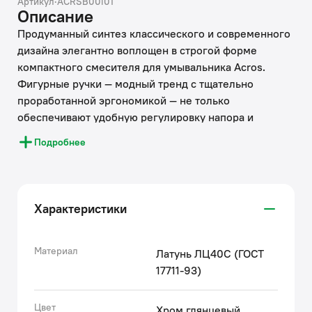
Артикул
·
ACRSB00i01
Описание
Продуманный синтез классического и современного
дизайна элегантно воплощен в строгой форме
компактного смесителя для умывальника Acros.
Фигурные ручки — модный тренд с тщательно
проработанной эргономикой — не только
обеспечивают удобную регулировку напора и
температуры воды, но и выгодно выделяют новую
Подробнее
коллекцию среди множества других.
• Смеситель IDDIS® прослужит долго благодаря
надежному корпусу из прочной латуни, стойкому к
Характеристики
коррозии, резким изменениям давления и
перепадам температуры воды.
• Никель-хромовое покрытие соответствует
Материал
Латунь ЛЦ40C (ГОСТ
европейским стандартам качества, обеспечивает его
17711-93)
стойкость и зеркальный блеск в течение всего срока
службы изделия. Ухаживать за покрытием просто —
Цвет
Хром глянцевый