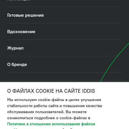
Готовые решения
Вдохновение
Журнал
О бренде
© 2026. IDDIS
О ФАЙЛАХ COOKIE НА САЙТЕ IDDIS
Мы используем cookie-файлы в целях улучшения
Политика в отношении использования файлов cookies
стабильности работы сайта и повышения качества
обслуживания пользователей. Вы можете
Политика обработки ПДн
ознакомиться подробнее о cookie-файлах в
Политика в области управления цепочкой поставки
Политике в отношении использования файлов