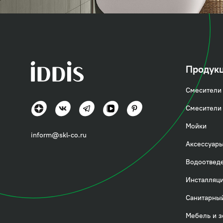
коллекция
Торр (Torr)
Продук
Смесители 
Современная классика и практичность
Смесители 
Посмотреть всё
Мойки
inform@skl-co.ru
Аксессуары
Водоотвед
Инсталляци
Санитарный
Мебель и з