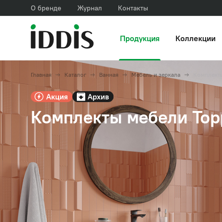
О бренде
Журнал
Контакты
Продукция
Коллекции
Главная
Каталог
Ванная
Мебель и зеркала
Комплект
Комплекты мебели Торр