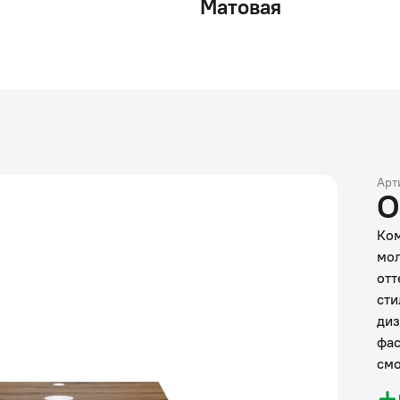
Матовая
Арт
О
Ком
мол
отт
сти
диз
фас
смо
сов