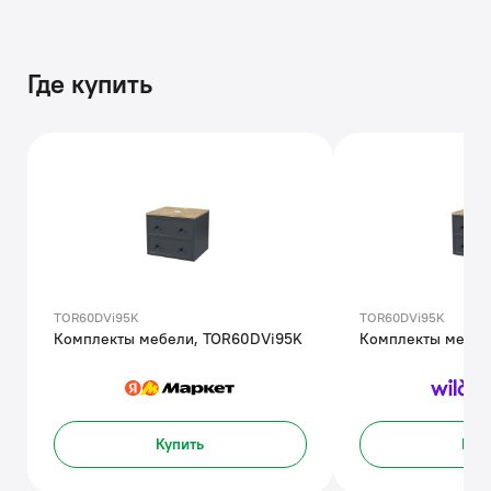
Где купить
TOR60DVi95K
TOR60DVi95K
Комплекты мебели, TOR60DVi95K
Комплекты мебел
Купить
Куп