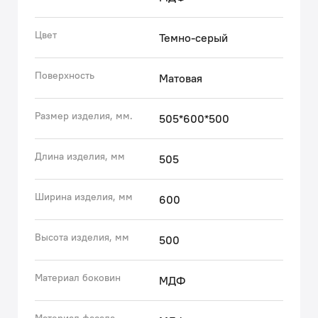
практично.
• Покрытие качественной влагостойкой пленкой,
Цвет
Темно-серый
разработанной для использования в помещениях с
высокой влажностью, сохранит первоначальный вид
Поверхность
Матовая
мебели надолго (при должном уходе).
• Надежная фурнитура Hettich рассчитана на 30 000
открываний – это более 10 лет исправной работы.
Размер изделия, мм.
505*600*500
Гарантия на мебель IDDIS® – 3 года.
Длина изделия, мм
505
(с) Авторский текст, декабрь 2023 г.
Ширина изделия, мм
600
Высота изделия, мм
500
Материал боковин
МДФ