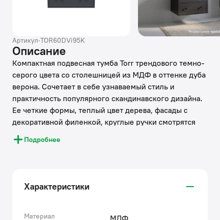
Артикул
·
TOR60DVi95K
Описание
Компактная подвесная тумба Torr трендового темно-
серого цвета со столешницей из МДФ в оттенке дуба
верона. Сочетает в себе узнаваемый стиль и
практичность популярного скандинавского дизайна.
Ее четкие формы, теплый цвет дерева, фасады с
декоративной филенкой, круглые ручки смотрятся
гармонично и впишутся в любой современный
Подробнее
интерьер. Подойдет любой накладной умывальник,
покупается отдельно.
• Два просторных выдвижных ящика закрываются
Характеристики
плавно и бесшумно благодаря высококачественным
скрытым направляющим с доводчиками Hettich.
Внутри ящики графитового цвета – стильно и
Материал
МДФ