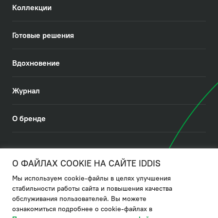
Коллекции
Готовые решения
Вдохновение
Журнал
О бренде
© 2026. IDDIS
О ФАЙЛАХ COOKIE НА САЙТЕ IDDIS
Мы используем cookie-файлы в целях улучшения
Политика в отношении использования файлов cookies
стабильности работы сайта и повышения качества
обслуживания пользователей. Вы можете
Политика обработки ПДн
ознакомиться подробнее о cookie-файлах в
Политика в области управления цепочкой поставки