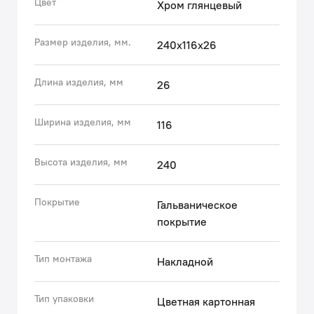
Цвет
Хром глянцевый
выглядеть как новая.
• За лейкой IDDIS® ухаживать очень просто: мягкие
Размер изделия, мм.
240х116х26
силиконовые форсунки мгновенно очищаются от
загрязнений и известкового налета – достаточно
провести по ним пальцем.
Длина изделия, мм
26
• Гарантия на душевые аксессуары IDDIS® – 3 года.
(с) Авторский текст, июль 2021 г.
Ширина изделия, мм
116
Высота изделия, мм
240
Покрытие
Гальваническое
покрытие
Тип монтажа
Накладной
Тип упаковки
Цветная картонная