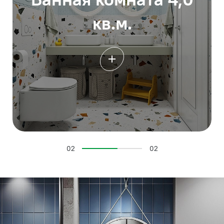
кв.м.
02
02