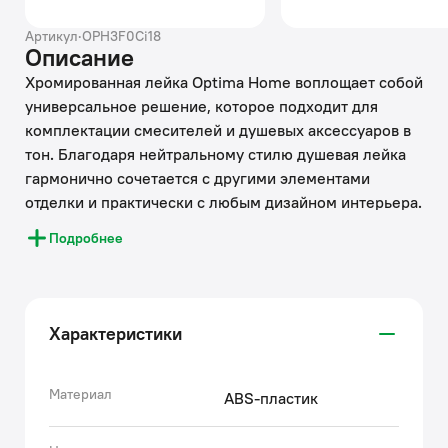
Артикул
·
OPH3F0Ci18
Описание
Хромированная лейка Optima Home воплощает собой
универсальное решение, которое подходит для
комплектации смесителей и душевых аксессуаров в
тон. Благодаря нейтральному стилю душевая лейка
гармонично сочетается с другими элементами
отделки и практически с любым дизайном интерьера.
Это позволяет создавать удобное и доступное
Подробнее
пространство для комфортной жизни. Лейка Optima
Home имеет увеличенный диаметр (116 мм) и 3
режима работы (Rain, Massage и Rain&Massage),
давая возможность подбирать режим под любое
Характеристики
настроение: и для бодрящего утра, и для
расслабляющего вечера.
• Хромированное покрытие лейки IDDIS® устойчиво к
Материал
ABS-пластик
коррозии, появлению царапин, сколов и
потускнению. На протяжении многих лет она будет