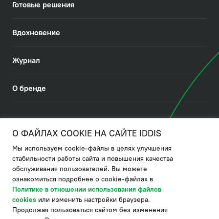
Готовые решения
Вдохновение
Журнал
О бренде
© 2026. IDDIS
О ФАЙЛАХ COOKIE НА САЙТЕ IDDIS
Мы используем cookie-файлы в целях улучшения
Политика в отношении использования файлов cookies
стабильности работы сайта и повышения качества
обслуживания пользователей. Вы можете
Политика обработки ПДн
ознакомиться подробнее о cookie-файлах в
Политика в области управления цепочкой поставки
Политике в отношении использования файлов
cookies
или изменить настройки браузера.
по системе "НСЛС"
Продолжая пользоваться сайтом без изменения
Производитель оставляет за собой право в любой момент