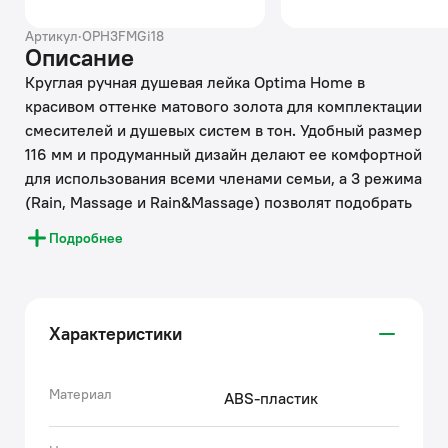
Артикул
·
OPH3FMGi18
Описание
Круглая ручная душевая лейка Optima Home в
красивом оттенке матового золота для комплектации
смесителей и душевых систем в тон. Удобный размер
116 мм и продуманный дизайн делают ее комфортной
для использования всеми членами семьи, а 3 режима
(Rain, Massage и Rain&Massage) позволят подобрать
подходящий под любое настроение: для бодрящего
Подробнее
утра или расслабляющего вечера. Стандартное
резьбовое соединение G 1/2".
• Переключение режимов осуществляется удобным
Характеристики
дисковым переключателем.
• Форсунки сделаны из мягкой термопластичной
резины: они легко очищаются от загрязнений и
Материал
ABS-пластик
известкового налета – достаточно провести по ним
пальцем.