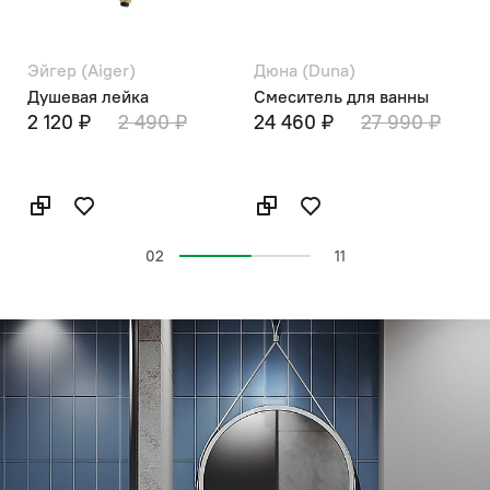
Эйгер (Aiger)
Дюна (Duna)
С
Душевая лейка
Смеситель для ванны
В
2 120 ₽
2 490 ₽
24 460 ₽
27 990 ₽
02
11