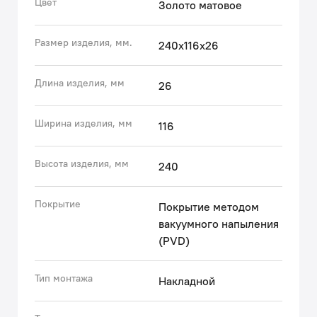
Цвет
Золото матовое
• Цветное покрытие устойчиво к коррозии,
появлению царапин, сколов и потускнению (при
Размер изделия, мм.
240х116х26
должном уходе). На протяжении многих лет оно
будет выглядеть как новое.
Длина изделия, мм
26
Гарантия на душевые лейки IDDIS® – 3 года.
Ширина изделия, мм
116
(с) Авторский текст, сентябрь 2023 г.
Высота изделия, мм
240
Покрытие
Покрытие методом
вакуумного напыления
(PVD)
Тип монтажа
Накладной