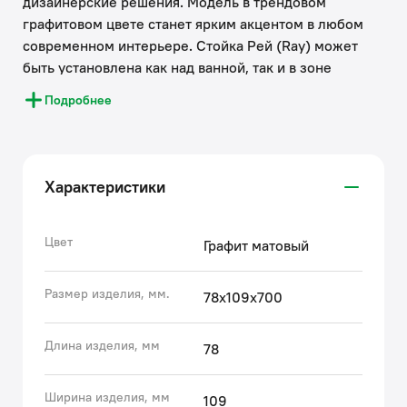
дизайнерские решения. Модель в трендовом
графитовом цвете станет ярким акцентом в любом
современном интерьере. Стойка Рей (Ray) может
быть установлена как над ванной, так и в зоне
душевого ограждения. Держатель-слайдер легко
Подробнее
перемещается вверх-вниз по стойке, позволяя
отрегулировать положение лейки и высоту подачи
воды – индивидуально для каждого члена семьи.
Подойдет для комплектации душевых леек в тон.
Характеристики
● Основные элементы стойки выполнены из
антикоррозийной нержавеющей стали.
● Цветное покрытие стойки IDDIS® выполнено
Цвет
Графит матовый
надежным методом электрофореза, благодаря чему
она прослужит дольше во влажном помещении
Размер изделия, мм.
78х109х700
ванной комнаты.
● Благодаря свободным креплениям (входят в
Длина изделия, мм
78
комплект) её можно установить на уже имеющихся
отверстиях в стене или выбрать подходящую точку
крепежа на любой высоте.
Ширина изделия, мм
109