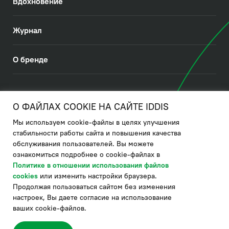
Вдохновение
Журнал
О бренде
© 2026. IDDIS
О ФАЙЛАХ COOKIE НА САЙТЕ IDDIS
Мы используем cookie-файлы в целях улучшения
Политика в отношении использования файлов cookies
стабильности работы сайта и повышения качества
обслуживания пользователей. Вы можете
Политика обработки ПДн
ознакомиться подробнее о cookie-файлах в
Политика в области управления цепочкой поставки
Политике в отношении использования файлов
cookies
или изменить настройки браузера.
по системе "НСЛС"
Продолжая пользоваться сайтом без изменения
Производитель оставляет за собой право в любой момент
настроек, Вы даете согласие на использование
вносить изменения в комплектацию, дизайн и характеристики
товара, не ухудшающие его качество.
ваших cookie-файлов.
®
Актуальная информация о продукции IDDIS
– на сайте бренда
www.iddis.ru.