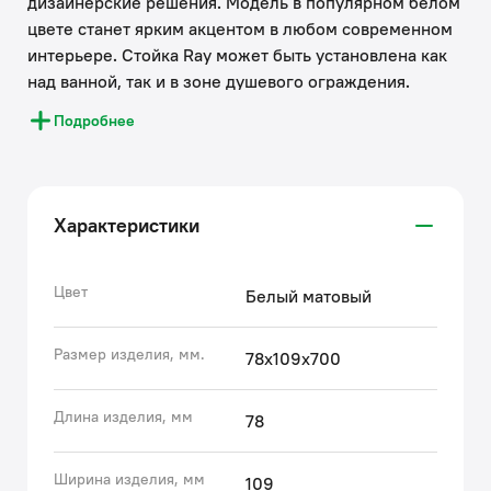
дизайнерские решения. Модель в популярном белом
цвете станет ярким акцентом в любом современном
интерьере. Стойка Ray может быть установлена как
над ванной, так и в зоне душевого ограждения.
Держатель-слайдер легко перемещается вверх-вниз
Подробнее
по стойке, позволяя отрегулировать положение
лейки и высоту подачи воды – индивидуально для
каждого члена семьи. Подойдет для комплектации
душевых леек в тон.
Характеристики
● Основные элементы стойки выполнены из
антикоррозийной нержавеющей стали.
● Белое покрытие стойки IDDIS® выполнено
Цвет
Белый матовый
надежным методом электрофореза, благодаря чему
она прослужит дольше во влажном помещении
Размер изделия, мм.
78х109х700
ванной комнаты.
● Благодаря свободным креплениям (входят в
Длина изделия, мм
78
комплект) её можно установить на уже имеющихся
отверстиях в стене или выбрать подходящую точку
крепежа на любой высоте.
Ширина изделия, мм
109