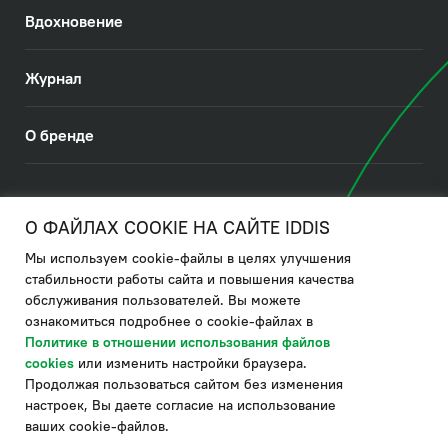
Вдохновение
Журнал
О бренде
© 2026. IDDIS
О ФАЙЛАХ COOKIE НА САЙТЕ IDDIS
Мы используем cookie-файлы в целях улучшения
Политика в отношении использования файлов cookies
стабильности работы сайта и повышения качества
обслуживания пользователей. Вы можете
Политика обработки ПДн
ознакомиться подробнее о cookie-файлах в
Политика в области управления цепочкой поставки
Политике в отношении использования файлов
cookies
или изменить настройки браузера.
по системе "НСЛС"
Продолжая пользоваться сайтом без изменения
Производитель оставляет за собой право в любой момент
настроек, Вы даете согласие на использование
вносить изменения в комплектацию, дизайн и характеристики
товара, не ухудшающие его качество.
ваших cookie-файлов.
®
Актуальная информация о продукции IDDIS
– на сайте бренда