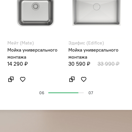
Мейт (Mate)
Эдифис (Edifice)
Э
Мойка универсального
Мойка универсального
М
монтажа
монтажа
14 290 ₽
30 590 ₽
33 990 ₽
2
06
07