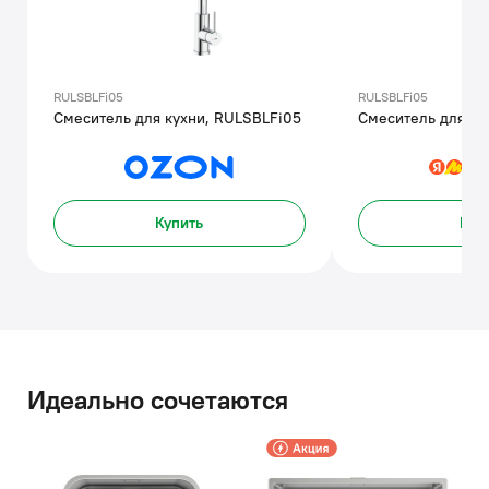
RULSBLFi05
RULSBLFi05
Смеситель для кухни, RULSBLFi05
Смеситель для ку
Купить
Куп
Идеально сочетаются