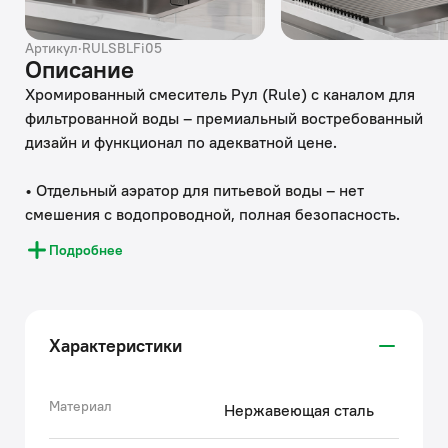
Артикул
·
RULSBLFi05
Описание
Хромированный смеситель Рул (Rule) с каналом для
фильтрованной воды – премиальный востребованный
дизайн и функционал по адекватной цене.
• Отдельный аэратор для питьевой воды – нет
смешения с водопроводной, полная безопасность.
Фильтр в комплекте не идет и приобретается
Подробнее
отдельно.
• Изысканная ручка-джойстик – для включения
обычной и фильтрованной воды. Угол открывания
ручки – 90 градусов (45 градусов от себя – холодная
Характеристики
вода, 45 градусов на себя – горячая). Чтобы налить
фильтрованной воды, нужно просто повернуть ручку
в закрытом состоянии.
Материал
Нержавеющая сталь
• Смеситель прослужит долго благодаря корпусу из