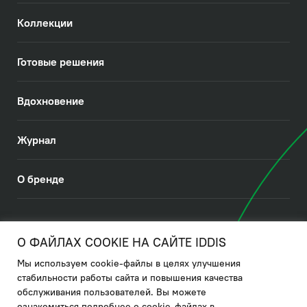
Коллекции
Готовые решения
Вдохновение
Журнал
О бренде
© 2026. IDDIS
О ФАЙЛАХ COOKIE НА САЙТЕ IDDIS
Мы используем cookie-файлы в целях улучшения
Политика в отношении использования файлов cookies
стабильности работы сайта и повышения качества
обслуживания пользователей. Вы можете
Политика обработки ПДн
ознакомиться подробнее о cookie-файлах в