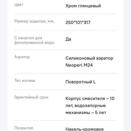
прочной нержавеющей стали, которая не влияет на
Цвет
Хром глянцевый
состав воды, стойкой к коррозии, резким
изменениям давления и перепадам температуры
Размер изделия, мм.
250*101*317
воды. • Покрытие устойчиво к появлению царапин и
потускнению (при должном уходе). На протяжении
многих лет оно будет выглядеть как новое.
С каналом для
Да
фильтрованной воды
• Мягкий силиконовый аэратор для водопроводной
воды легко очищается от извести – достаточно
Аэратор
провести по нему пальцем.
Силиконовый аэратор
Neoperl M24
Гарантия на смеситель IDDIS® — 10 лет.
Тип излива
Поворотный L
(с) Авторский текст, март 2023 г.
Гарантийный срок
Корпус смесителя – 10
лет, водозапорные
механизмы – 5 лет
Покрытие
Никель-хромовое