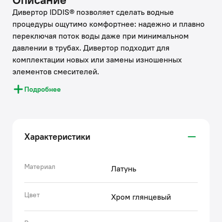
Дивертор IDDIS® позволяет сделать водные
процедуры ощутимо комфортнее: надежно и плавно
переключая поток воды даже при минимальном
давлении в трубах. Дивертор подходит для
комплектации новых или замены изношенных
элементов смесителей.
IDDIS® ценит время и ресурсы, затрачиваемые на
Подробнее
ремонт, поэтому берет часть забот на себя.
Используя глубокую экспертизу российского и
зарубежных рынков, IDDIS® стремится сделать
каждый клиентский опыт положительным.
Характеристики
Накопленные экспертные знания помогают бренду
IDDIS® создавать комплектующие к смесителям,
подготовленные к российским условиям
Материал
Латунь
эксплуатации. Все запчасти к смесителям IDDIS®
проходят многоступенчатый контроль качества,
Цвет
Хром глянцевый
превосходящий требования большинства
существующих стандартов.