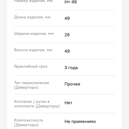
Размер изделия, мм.
H= 49
• Гарантия на аксессуары к смесителям IDDIS® – 3
года.
(с) Авторский текст, октябрь, 2022
Длина изделия, мм
49
Ширина изделия, мм
26
Высота изделия, мм
49
Гарантийный срок
3 года
Тип переключения
Прочее
(Диверторы)
Колпачок / ручка в
Нет
комплекте (Диверторы)
Комплектность
Не применимо
(Диверторы)