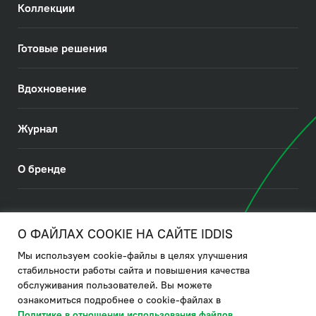
Коллекции
Готовые решения
Вдохновение
Журнал
О бренде
© 2026. IDDIS
О ФАЙЛАХ COOKIE НА САЙТЕ IDDIS
Мы используем cookie-файлы в целях улучшения
Политика в отношении использования файлов cookies
стабильности работы сайта и повышения качества
обслуживания пользователей. Вы можете
Политика обработки ПДн
ознакомиться подробнее о cookie-файлах в
Политика в области управления цепочкой поставки
Политике в отношении использования файлов