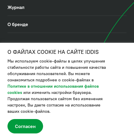
Журнал
О бренде
© 2026. IDDIS
О ФАЙЛАХ COOKIE НА САЙТЕ IDDIS
Мы используем cookie-файлы в целях улучшения
Политика в отношении использования файлов cookies
стабильности работы сайта и повышения качества
обслуживания пользователей. Вы можете
Политика обработки ПДн
ознакомиться подробнее о cookie-файлах в
Политика в области управления цепочкой поставки
Политике в отношении использования файлов
cookies
или изменить настройки браузера.
по системе "НСЛС"
Продолжая пользоваться сайтом без изменения
Производитель оставляет за собой право в любой момент
настроек, Вы даете согласие на использование
вносить изменения в комплектацию, дизайн и характеристики
товара, не ухудшающие его качество.
ваших cookie-файлов.
®
Актуальная информация о продукции IDDIS
– на сайте бренда
www.iddis.ru.
Согласен
Отдельная гордость коллекции IDDIS Виндзор