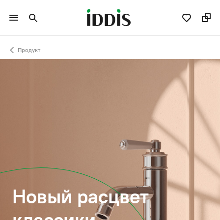
Продукт
Новый расцвет
классики –