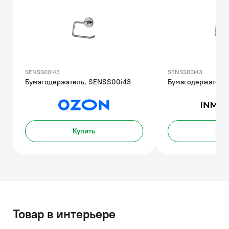
SENSS00i43
SENSS00i43
Бумагодержатель, SENSS00i43
Бумагодержатель
Купить
Куп
Товар в интерьере