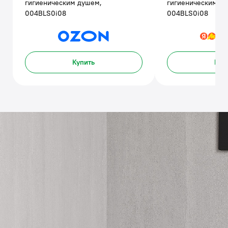
гигиеническим душем,
гигиеническим д
004BLS0i08
004BLS0i08
Купить
Куп