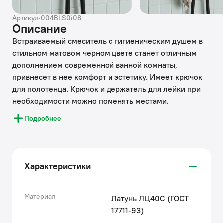
Артикул
·
004BLS0i08
Описание
Встраиваемый смеситель с гигиеническим душем в
стильном матовом черном цвете станет отличным
дополнением современной ванной комнаты,
привнесет в нее комфорт и эстетику. Имеет крючок
для полотенца. Крючок и держатель для лейки при
необходимости можно поменять местами.
Гигиеническая лейка и душевой шланг длиной 1,2
Подробнее
метра в комплекте.
• Экономит пространство и упрощает уборку —
благодаря скрытому монтажу в стену (на глубину 40-
Характеристики
60 мм) и отсутствию больших выступающих
элементов конструкции. Подключается с помощью
любых труб, диаметр входных отверстий ½ дюйма.
Материал
Латунь ЛЦ40C (ГОСТ
• Надежный корпус из прочной первичной латуни
17711-93)
марки ЛЦ40С ГОСТ 17711-93 с пониженным