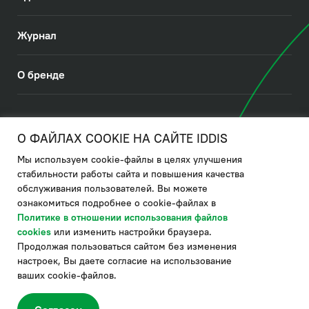
Журнал
О бренде
© 2026. IDDIS
О ФАЙЛАХ COOKIE НА САЙТЕ IDDIS
Мы используем cookie-файлы в целях улучшения
Политика в отношении использования файлов cookies
стабильности работы сайта и повышения качества
обслуживания пользователей. Вы можете
Политика обработки ПДн
ознакомиться подробнее о cookie-файлах в
Политика в области управления цепочкой поставки
Политике в отношении использования файлов
cookies
или изменить настройки браузера.
по системе "НСЛС"
Продолжая пользоваться сайтом без изменения
Производитель оставляет за собой право в любой момент
настроек, Вы даете согласие на использование
вносить изменения в комплектацию, дизайн и характеристики
товара, не ухудшающие его качество.
ваших cookie-файлов.
®
Актуальная информация о продукции IDDIS
– на сайте бренда
www.iddis.ru.