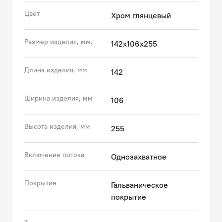
• Плавный ход ручки и абсолютная точность
Цвет
Хром глянцевый
регулировки температуры и напора воды — за счет
качественного керамического картриджа Softap.
Размер изделия, мм.
142x106x255
Гарантия на смесители IDDIS® – 10 лет, на лейку и
шланг – 3 года.
Длина изделия, мм
142
(с) Авторский текст, декабрь 2020 г.
Ширина изделия, мм
106
Высота изделия, мм
255
Включение потока
Однозахватное
Покрытие
Гальваническое
покрытие