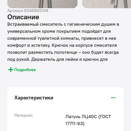
Артикул
·
004SBS0i08
Описание
Встраиваемый смеситель с гигиеническим душем в
универсальном хроме покрытием подойдет для
современной туалетной комнаты, привнесет в нее
комфорт и эстетику. Крючок на корпусе смесителя
позволит разместить полотенце – оно будет всегда
под рукой. Держатель для лейки и крючок для
полотенца при необходимости можно поменять
Подробнее
местами. Гигиеническая лейка и душевой шланг
длиной 1,2 метра в комплекте.
• Смеситель экономит пространство и упрощает
Характеристики
уборку — благодаря скрытому монтажу в стену (на
глубину 33-43 мм) и отсутствию больших
выступающих элементов конструкции. Подключается
Материал
Латунь ЛЦ40C (ГОСТ
с помощью любых труб, диаметр входных отверстий
17711-93)
½ дюйма.