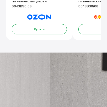
гигиеническим душем,
гигиеническим д
004SBS0i08
004SBS0i08
Купить
Куп