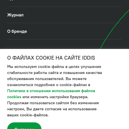
Журнал
О бренде
© 2026. IDDIS
О ФАЙЛАХ COOKIE НА САЙТЕ IDDIS
Мы используем cookie-файлы в целях улучшения
Политика в отношении использования файлов cookies
стабильности работы сайта и повышения качества
обслуживания пользователей. Вы можете
Политика обработки ПДн
ознакомиться подробнее о cookie-файлах в
Политика в области управления цепочкой поставки
Политике в отношении использования файлов
cookies
или изменить настройки браузера.
по системе "НСЛС"
Продолжая пользоваться сайтом без изменения
Производитель оставляет за собой право в любой момент
настроек, Вы даете согласие на использование
вносить изменения в комплектацию, дизайн и характеристики
товара, не ухудшающие его качество.
ваших cookie-файлов.
®
Актуальная информация о продукции IDDIS
– на сайте бренда
www.iddis.ru.