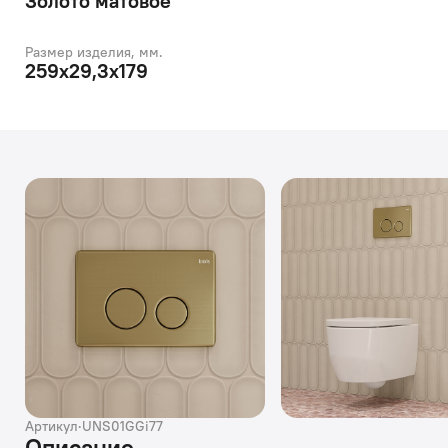
Золото матовое
Размер изделия, мм.
259х29,3х179
Артикул
·
UNS01GGi77
Описание