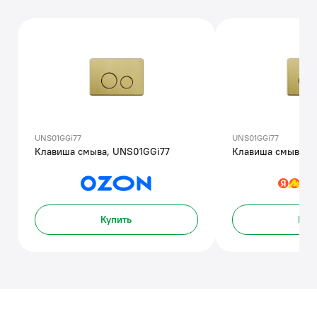
UNS01GGi77
UNS01GGi77
Клавиша смыва, UNS01GGi77
Клавиша смыва, 
Купить
Куп