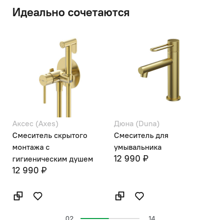
Идеально сочетаются
Аксес (Axes)
Дюна (Duna)
Д
Смеситель скрытого
Смеситель для
С
монтажа с
умывальника
н
12 990 ₽
1
гигиеническим душем
12 990 ₽
02
14