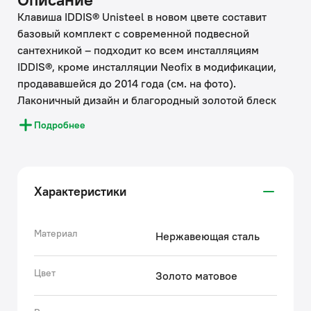
Клавиша IDDIS® Unisteel в новом цвете составит
базовый комплект с современной подвесной
сантехникой – подходит ко всем инсталляциям
IDDIS®, кроме инсталляции Neofix в модификации,
продававшейся до 2014 года (см. на фото).
Лаконичный дизайн и благородный золотой блеск
превращают функциональный продукт в стильный
Подробнее
аксессуар, который будет великолепно смотреться
практически в любом интерьере. Плоская и
эстетичная клавиша смыва займет пространство
размером не более ежедневника (25,9 на 17,9 см).
Характеристики
Она легко монтируется и снимается для удобного
доступа к крану открытия-закрытия воды и
обслуживания арматуры. Данная модель
Материал
Нержавеющая сталь
представлена в нескольких цветовых решениях.
• Цветное покрытие клавиши IDDIS® устойчиво к
Цвет
Золото матовое
появлению царапин и потускнению. На протяжении
многих лет она будет выглядеть как новая.