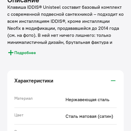
Клавиша IDDIS® Unisteel составит базовый комплект
с современной подвесной сантехникой – подходит ко
всем инсталляциям IDDIS®, кроме инсталляции
Neofix в модификации, продававшейся до 2014 года
(см. на фото). В ней нет ничего лишнего: только
минималистичный дизайн, брутальная фактура и
металлический блеск. Плоская и эстетичная клавиша
Подробнее
смыва займет пространство размером не более
ежедневника (25,9 на 17,9 см). Она легко
монтируется и снимается для удобного доступа к
крану открытия-закрытия воды и обслуживания
Характеристики
арматуры. Данная модель представлена в нескольких
цветовых решениях.
• Клавиша смыва IDDIS® изготовлена из
Материал
Нержавеющая сталь
качественной нержавеющей стали, которая не боится
ни бытовой химии, ни царапин.
Цвет
Сталь матовая (сатин)
• Технология двухрежимного смыва (малым или
большим объемом) обеспечивает ощутимую