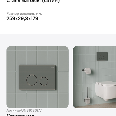
Сталь матовая (сатин)
Размер изделия, мм.
259х29,3х179
Артикул
·
UNS10S0i77
Описание