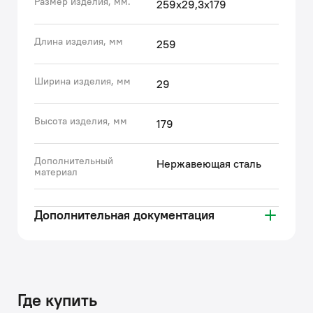
Размер изделия, мм.
259х29,3х179
экономию потребления воды.
• Гарантия на все клавиши IDDIS® – 3 года.
(с) Авторский текст, апрель 2022 г.
Длина изделия, мм
259
Ширина изделия, мм
29
Высота изделия, мм
179
Дополнительный
Нержавеющая сталь
материал
Дополнительная документация
Где купить