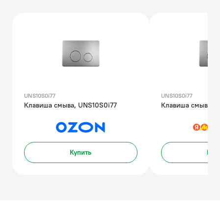
UNS10S0i77
UNS10S0i77
Клавиша смыва, UNS10S0i77
Клавиша смыва, 
Купить
Куп