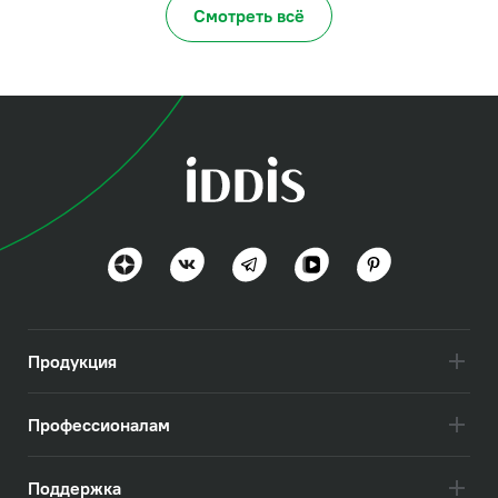
Смотреть всё
превратила темную и холодную
подмосковную веранду в горное шале.
Тепла добавил брутальный камин, света –
большие окна, а свежее дачное
настроение сохранил висячий сад.
Современная функциональная техника
усилила эстетику уютного альпийского
домика, сделав его еще комфортнее и
уютнее.
Продукция
Профессионалам
Поддержка