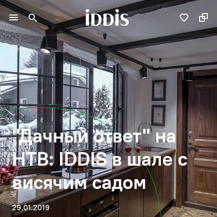
Медиа
"Дачный ответ" на
НТВ: IDDIS в шале с
висячим садом
29.01.2019